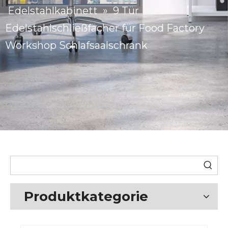
Edelstahlkabinett
»
9 Tür
Edelstahlschließfächer für Food Factory
Workshop Schlafsaalschrank
Produktkategorie