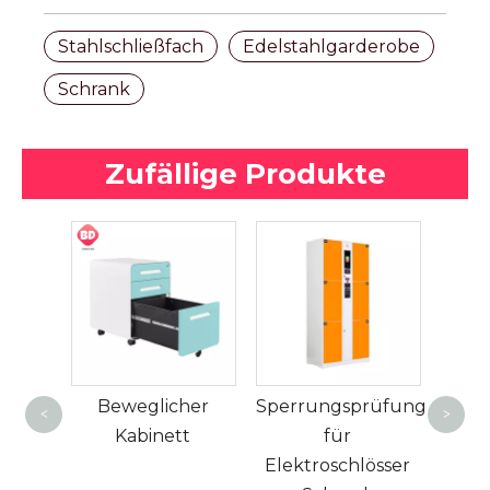
Stahlschließfach
Edelstahlgarderobe
Schrank
Zufällige Produkte
In
Explo
tt
Beweglicher
Sperrungsprüfung
en
<
>
Kabinett
für
Sta
Elektroschlösser
C