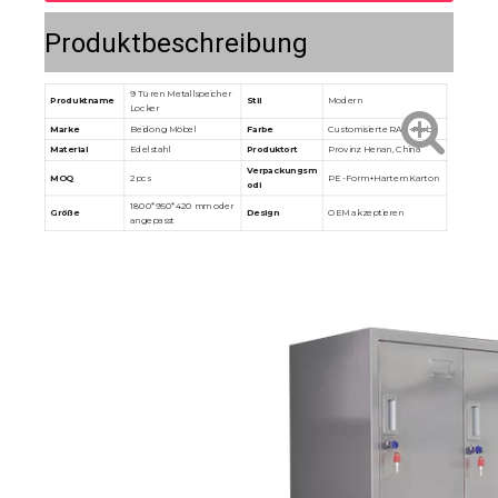
Produktbeschreibung
9 Türen Metallspeicher
Produktname
Stil
Modern
Locker
Marke
Beidong Möbel
Farbe
Customisierte RAL -Farbe
Material
Edelstahl
Produktort
Provinz Henan, China
Verpackungsm
MOQ
2pcs
PE -Form+Hartem Karton
odi
1800*950*420 mm oder
Größe
Design
OEM akzeptieren
angepasst