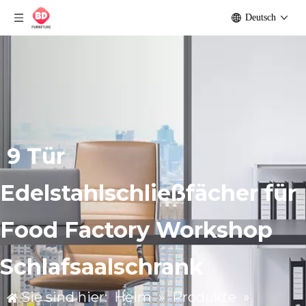
Deutsch
9 Tür
Edelstahlschließfächer für
Food Factory Workshop
Schlafsaalschrank
Sie sind hier:
Heim
»
Produkte
»