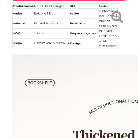
Produktname
Metall -Bücherregal
Stil
Modern
Customisierte
Marke
Beidong Möbel
Farbe
RAL -Farbe
Provinz
Material
Kaltstahlschrank
Produktort
Henan, China
PE bildet
MOQ
50 PCs
Verpackungsmodi
Hard Carton
OEM
Größe
H2000*W900*D300mm
Design
akzeptieren