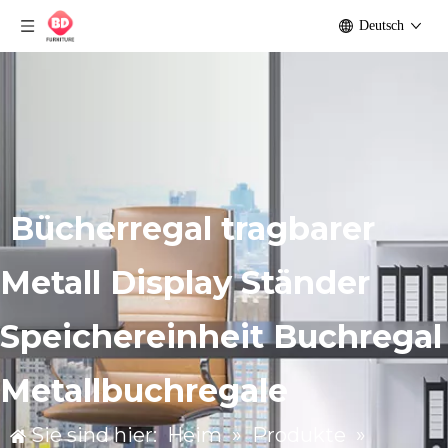
Deutsch
Bücherregal tragbarer
Metall Display Ständer
Speichereinheit Buchregal
Metallbuchregale
Sie sind hier:
Heim
»
Produkte
»