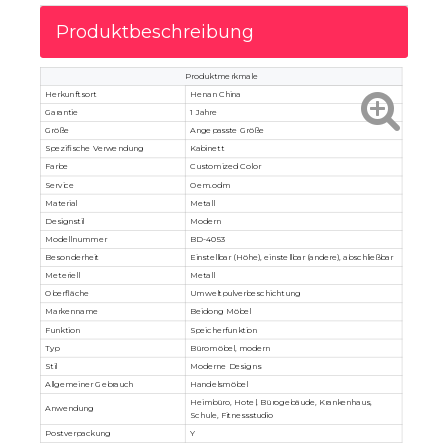
Produktbeschreibung
Produktmerkmale
Herkunftsort
Henan China
Garantie
1 Jahre
Größe
Angepasste Größe
Spezifische Verwendung
Kabinett
Farbe
Customized Color
Service
Oem.odm
Material
Metall
Designstil
Modern
Modellnummer
BD-4053
Besonderheit
Einstellbar (Höhe), einstellbar (andere), abschließbar
Meteriell
Metall
Oberfläche
Umweltpulverbeschichtung
Markenname
Beidong Möbel
Funktion
Speicherfunktion
Typ
Büromöbel, modern
Stil
Moderne Designs
Allgemeiner Gebrauch
Handelsmöbel
Heimbüro, Hotel, Bürogebäude, Krankenhaus,
Anwendung
Schule, Fitnessstudio
Postverpackung
Y