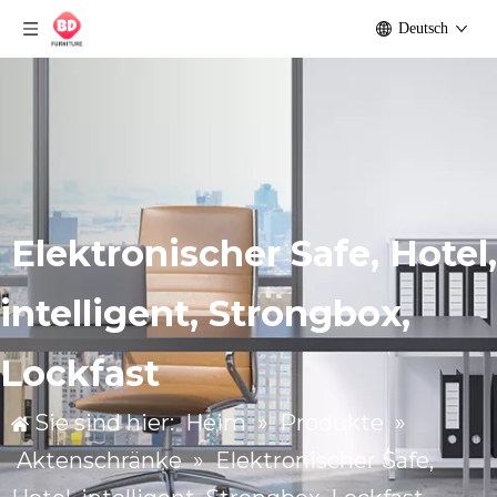
Deutsch
Elektronischer Safe, Hotel,
intelligent, Strongbox,
Lockfast
Sie sind hier:
Heim
»
Produkte
»
Aktenschränke
»
Elektronischer Safe,