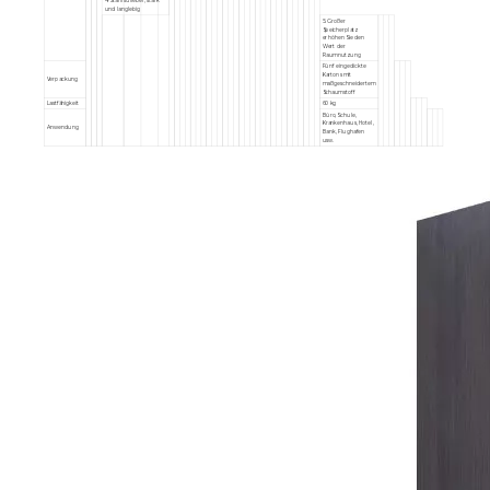
4. Stahlschieber, stark
und langlebig
5. Großer
Speicherplatz
erhöhen Sie den
Wert der
Raumnutzung
Fünf eingedickte
Kartons mit
Verpackung
maßgeschneidertem
Schaumstoff
Lastfähigkeit
60 kg
Büro, Schule,
Krankenhaus, Hotel,
Anwendung
Bank, Flughafen
usw.