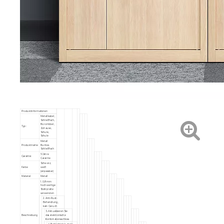
Produktinformationen
Metallkabel,
Schließfach,
Büromöbel,
Typ:
Zuhause,
Schule,
Schule
Metall
Produktname
Buntes
Schließfach
5 Jahre
Garantie:
Garantie
Schwarz,
Farbe
weiß
(anpassbar)
Material
Metall
1. 0,8 mm
hochwertige
Stahlplatte
verwenden
2. Anti-Rust-
Behandlung,
kein Geruch
3.. Aktualisieren Sie
Beschreibung
das elektronische
Kombinationsschloss