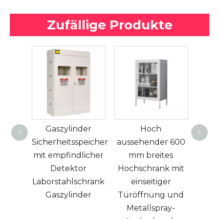
Zufällige Produkte
Hochwertige
sichere öffentliche
Schu
der
Hoch
Plätze
für 
<
>
peicher
aussehender 600
intelligenter Bag
Sc
licher
mm breites
Aufbewahrungsschrank
Meta
r
Hochschrank mit
Locker
chrank
einseitiger
Elektronischer
der
Türöffnung und
Beutelspeicherschrank
Metallspray-