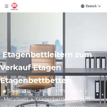
Deutsch
Etagenbettleitern zum
Verkauf Etagen
Etagenbettbetten
Sie sind hier:
Heim
»
Produkte
»
Metallbett
»
Etagenbettleitern zum