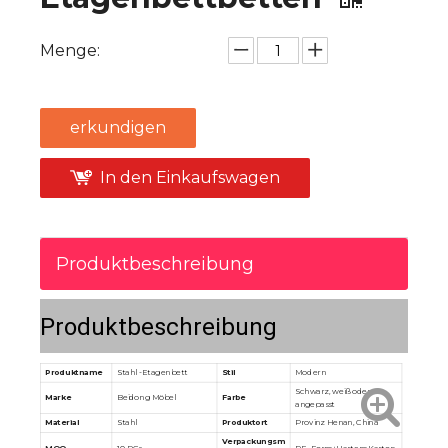
Menge:
erkundigen
In den Einkaufswagen
Produktbeschreibung
Produktbeschreibung
Produktname
Stahl -Etagenbett
Stil
Modern
Schwarz, weiß oder
Marke
Beidong Möbel
Farbe
angepasst
Material
Stahl
Produktort
Provinz Henan, China
Verpackungsm
MOQ
10 PCs
PE -Form+Hartem Karton