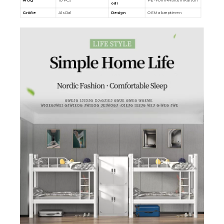
odi
Größe
Als Ral
Design
OEM akzeptieren