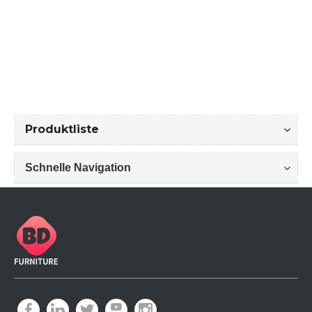
ngsküchenregalschrank
mm
Mo
Produktliste
Schnelle Navigation