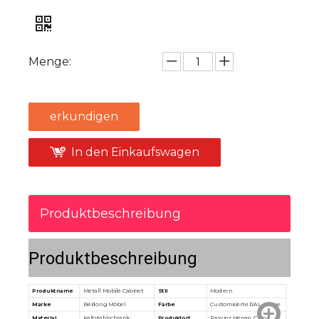
Menge:
erkundigen
In den Einkaufswagen
Produktbeschreibung
Produktbeschreibung
Produktname
Metall Mobile Cabinet
Stil
Modern
Marke
Beidong Möbel
Farbe
Customisierte RAL -Farbe
Material
Kaltstahlschrank
Produktort
Provinz Henan, China