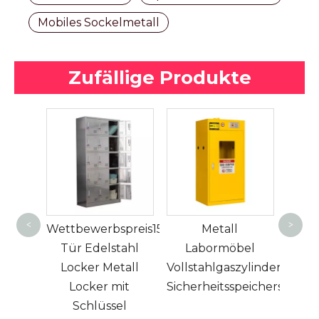
Mobiles Sockelmetall
Zufällige Produkte
Türs
S
<
>
peicherschrank
Wettbewerbspreis15
Metall
S
llte
Tür Edelstahl
Labormöbel
Wo
änke
Locker Metall
Vollstahlgaszylinder
La
cht
Locker mit
Sicherheitsspeicherschran
Met
r
Schlüssel
Far