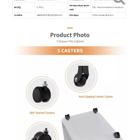
Verpackungsm
MOQ
2 PCs
PE -Form+Hartem Karton
odi
Größe
H600W390D500mm
Design
OEM akzeptieren