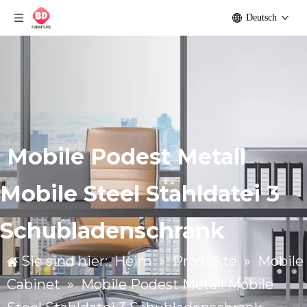
Deutsch
Mobile Podest Metall
Mobile Steel Stahldatei 3
Schubladenschrank
Sie sind hier:
Heim
»
Produkte
»
Mobile
Cabinet
»
Mobile Podest Metall Mobile