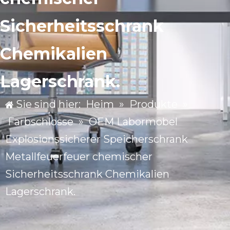
Sicherheitsschrank
Chemikalien
Lagerschrank.
Sie sind hier:
Heim
»
Produkte
»
Farbschlosse
»
OEM Labormöbel
Explosionssicherer Speicherschrank
Metallfeuerfeuer chemischer
Sicherheitsschrank Chemikalien
Lagerschrank.