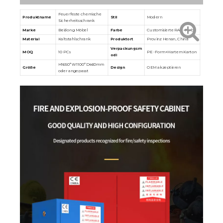
Feuerfeste chemische
Produktname
Stil
Modern
Sicherheitsschrank
Marke
Beidong Möbel
Farbe
Customisierte RAL -Farbe
Material
Kaltstahlschrank
Produktort
Provinz Henan, China
Verpackungsm
MOQ
10 PCs
PE -Form+Hartem Karton
odi
H1650*W1100*D460mm
Größe
Design
OEM akzeptieren
oder angepasst