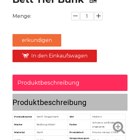
Menge:
erkundigen
In den Einkaufswagen
Produktbeschreibung
Produktbeschreibung
Produktname
Stahl -Etagenbett
Stil
Modern
Schwarz, weiß oder
Marke
Beidong Möbel
Farbe
angepasst
Material
Stahl
Produktort
Provinz Henan, China
Verpackungsm