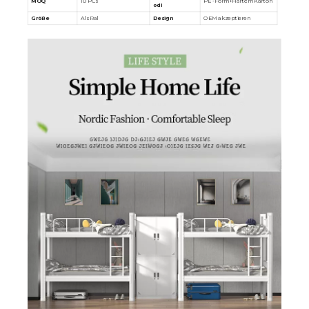
MOQ
10 PCs
PE -Form+Hartem Karton
odi
Größe
Als Ral
Design
OEM akzeptieren