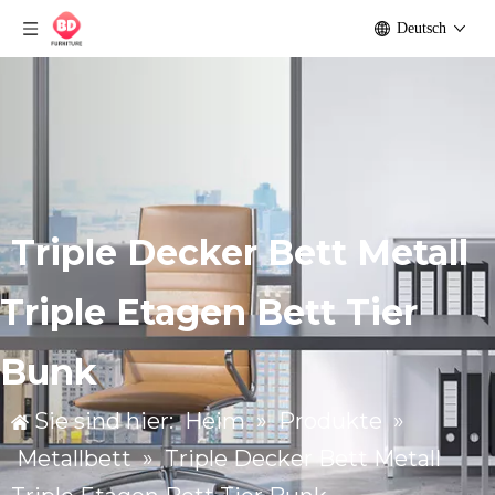
Deutsch
Triple Decker Bett Metall
Triple Etagen Bett Tier
Bunk
Sie sind hier:
Heim
»
Produkte
»
Metallbett
»
Triple Decker Bett Metall