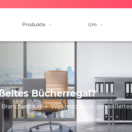
Produkte
Um
eltes Bücherregal?
Branchenblog
»
Was macht ein gemeißeltes