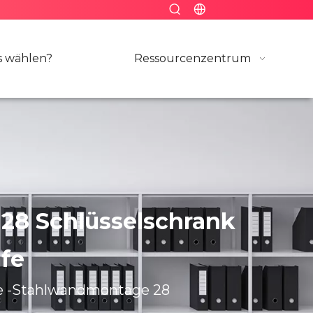
 wählen?
Ressourcenzentrum
 28 Schlüsselschrank
fe
ge -Stahlwandmontage 28