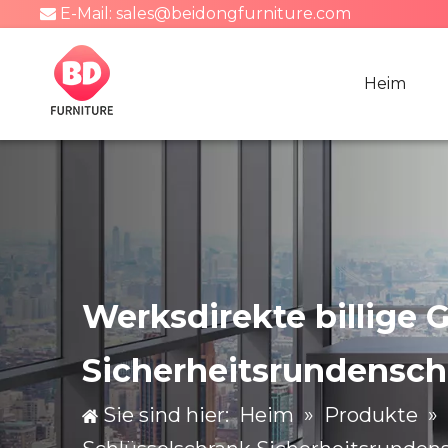
E-Mail:
sales@beidongfurniture.com

Heim
Werksdirekte billige
Sicherheitsrundensch
Sie sind hier:
Heim
»
Produkte
»