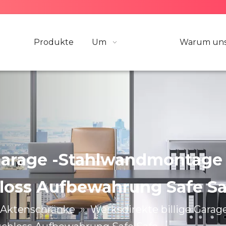
Produkte
Um
Warum uns
 Garage -Stahlwandmontage
loss Aufbewahrung Safe Sa
Aktenschränke
»
Werksdirekte billige Gara