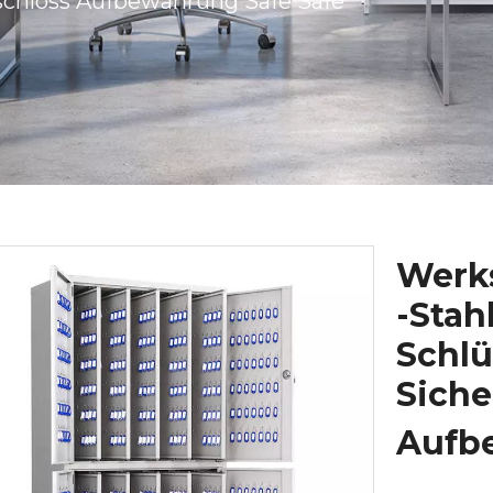
schloss Aufbewahrung Safe Safe
Werks
-Sta
Schlü
Siche
Aufb