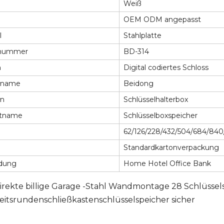
Weiß
OEM ODM angepasst
l
Stahlplatte
lnummer
BD-314
n
Digital codiertes Schloss
nname
Beidong
on
Schlüsselhalterbox
ktname
Schlüsselboxspeicher
62/126/228/432/504/684/840
Standardkartonverpackung
dung
Home Hotel Office Bank
rekte billige Garage -Stahl Wandmontage 28 Schlüssel
eitsrundenschließkastenschlüsselspeicher sicher