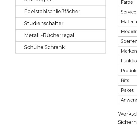
Farbe
Edelstahlschließfächer
Service
Materia
Studienschalter
Model
Metall -Bücherregal
Sperre
Schuhe Schrank
Marke
Funkti
Produ
Bits
Paket
Anwen
Werksdi
Sicherh