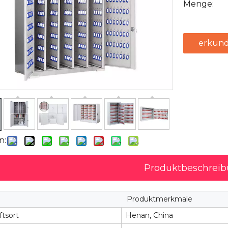
Menge:
erkund
n:
Produktbeschrei
Produktmerkmale
tsort
Henan, China