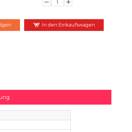
igen
In den Einkaufswagen
bung