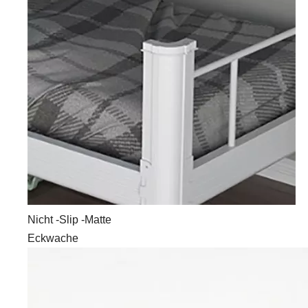
Nicht -Slip -Matte
Eckwache