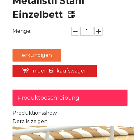
Metallstil Stahl
Einzelbett
Menge:
erkundigen
In den Einkaufswagen
Produktbeschreibung
Produktionsshow
Details zeigen