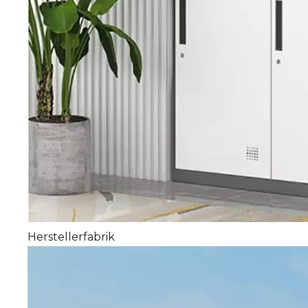
Herstellerfabrik