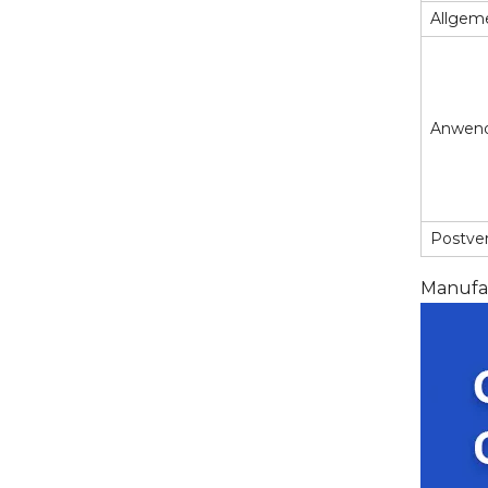
Allgem
Anwen
Postve
Manufak