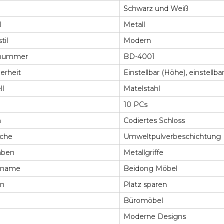
Schwarz und Weiß
l
Metall
til
Modern
lnummer
BD-4001
erheit
Einstellbar (Höhe), einstellba
ll
Matelstahl
10 PCs
n
Codiertes Schloss
äche
Umweltpulverbeschichtung
aben
Metallgriffe
nname
Beidong Möbel
on
Platz sparen
Büromöbel
Moderne Designs