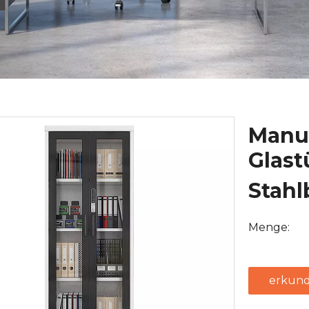
Manu
Glast
Stah
Menge:
erkund