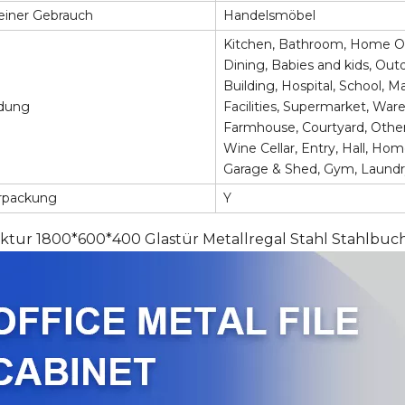
einer Gebrauch
Handelsmöbel
Kitchen, Bathroom, Home Of
Dining, Babies and kids, Out
Building, Hospital, School, M
dung
Facilities, Supermarket, War
Farmhouse, Courtyard, Other,
Wine Cellar, Entry, Hall, Ho
Garage & Shed, Gym, Laundry,
rpackung
Y
tur 1800*600*400 Glastür Metallregal Stahl Stahlbuc