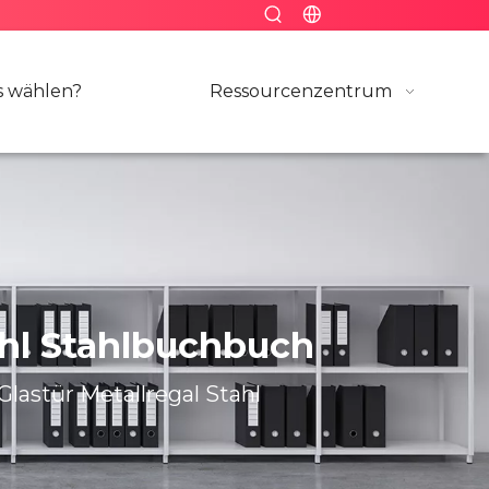
 wählen?
Ressourcenzentrum
ahl Stahlbuchbuch
lastür Metallregal Stahl