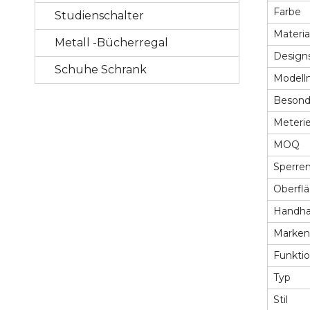
Farbe
Studienschalter
Materia
Metall -Bücherregal
Designs
Schuhe Schrank
Model
Besond
Meterie
MOQ
Sperre
Oberfl
Handh
Marke
Funkti
Typ
Stil