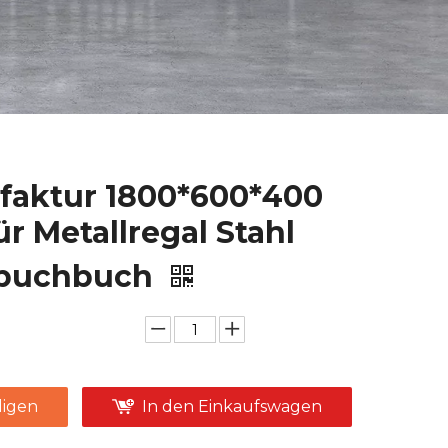
faktur 1800*600*400
ür Metallregal Stahl
lbuchbuch
igen
In den Einkaufswagen