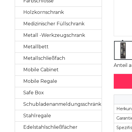
Farbschlosse
Holzkornschrank
Medizinischer Füllschrank
Metall -Werkzeugschrank
Metallbett
Metallschließfach
Anteil a
Mobile Cabinet
Mobile Regale
Safe Box
Schubladenanmeldungsschränke
Herkunf
Stahlregale
Garanti
Edelstahlschließfächer
Spezif