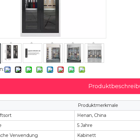
n:
Produktbeschrei
Produktmerkmale
tsort
Henan, China
e
5 Jahre
ische Verwendung
Kabinett