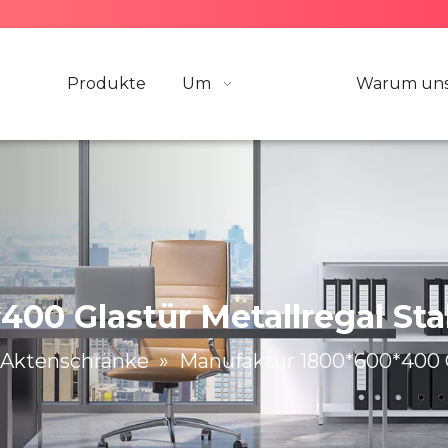
Produkte
Um
Warum uns
400 Glastür Metallregal St
Aktenschränke
»
Manufaktur 1800*600*400 G