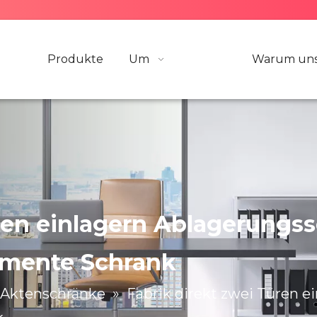
Produkte
Um
Warum uns
üren einlagern Ablagerungs
mente Schrank
Aktenschränke
»
Fabrik direkt zwei Türen e