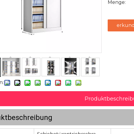
Menge:
erkund
n:
Produktbeschrei
uktbeschreibung