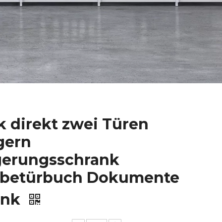
k direkt zwei Türen
gern
gerungsschrank
ebetürbuch Dokumente
ank