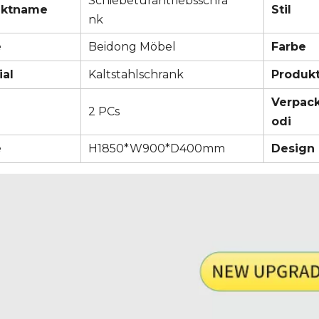
Schiebetürantriebsschra
uktname
Stil
nk
e
Beidong Möbel
Farbe
ial
Kaltstahlschrank
Produkt
Verpac
2 PCs
odi
e
H1850*W900*D400mm
Design