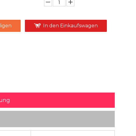
igen
In den Einkaufswagen
bung