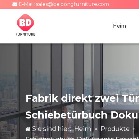
E-Mail:
sales@beidongfurniture.com

Heim
Fabrik direkt zwei T
Schiebetürbuch Doku
Sie sind hier:
Heim
»
Produkte
»