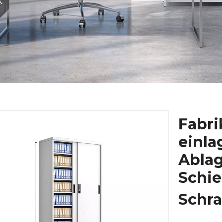
k
Fabri
einla
Abla
Schi
Schr