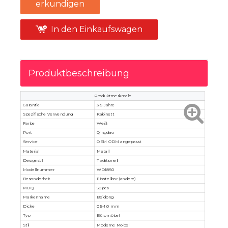
erkundigen
In den Einkaufswagen
Produktbeschreibung
Produktmerkmale
Garantie
3-5 Jahre
Spezifische Verwendung
Kabinett
Farbe
Weiß
Port
Qingdao
Service
OEM ODM angepasst
Material
Metall
Designstil
Traditionell
Modellnummer
WD1850
Besonderheit
Einstellbar (andere)
MOQ
50pcs
Markenname
Beidong
Dicke
0,5-1,0 mm
Typ
Büromöbel
Stil
Moderne Möbel