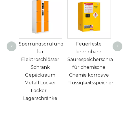
Heißer Ver
intelligen
Sperrungsprüfung
Feuerfeste
Schließfach
<
>
für
brennbare
Fingerabdru
Elektroschlösser
Säurespeicherschrank
Elektronis
Schrank
für chemische
Beutelschlie
Gepäckraum
Chemie korrosive
Metall Locker
Flüssigkeitsspeicherschrank
Locker -
Lagerschränke