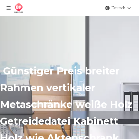
Deutsch
Günstiger Preis breiter
Rahmen vertikaler
Metaschränke weiße Holz
Getreidedatei Kabinett
Holz wie Aktenschrank