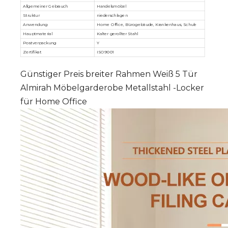
Allgemeiner Gebrauch
Handelsmöbel
Struktur
niederschlagen
Anwendung
Home Office, Bürogebäude, Krankenhaus, Schule
Hauptmaterial
Kalter gerollter Stahl
Postverpackung
Y
Zertifikat
ISO9001
Günstiger Preis breiter Rahmen Weiß 5 Tür
Almirah Möbelgarderobe Metallstahl -Locker
für Home Office