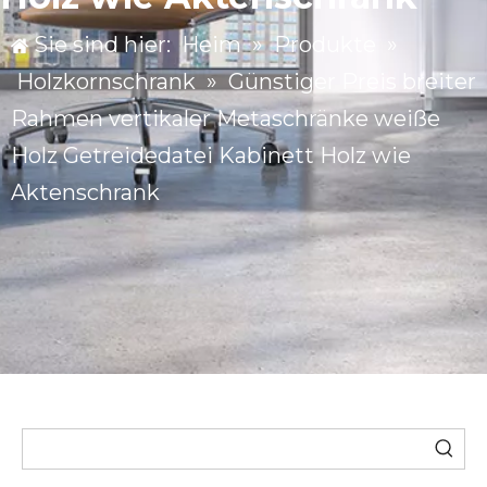
Sie sind hier:
Heim
»
Produkte
»
Holzkornschrank
»
Günstiger Preis breiter
Rahmen vertikaler Metaschränke weiße
Holz Getreidedatei Kabinett Holz wie
Aktenschrank