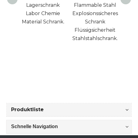
enschrank
Lagerschrank
Flammable Stahl
e
Labor Chemie
Explosionssicheres
Tür
Material Schrank.
Schrank
Me
Flüssigsicherheit
La
Stahlstahlschrank.
Produktliste
Schnelle Navigation