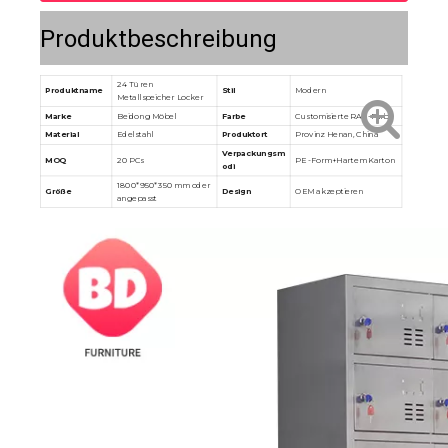
Produktbeschreibung
24 Türen
Produktname
Stil
Modern
Metallspeicher Locker
Marke
Beidong Möbel
Farbe
Customisierte RAL -Farbe
Material
Edelstahl
Produktort
Provinz Henan, China
Verpackungsm
MOQ
20 PCs
PE -Form+Hartem Karton
odi
1800*950*350 mm oder
Größe
Design
OEM akzeptieren
angepasst