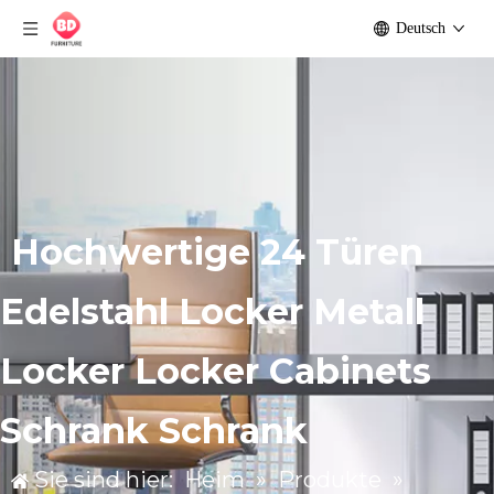
Deutsch
Hochwertige 24 Türen
Edelstahl Locker Metall
Locker Locker Cabinets
Schrank Schrank
Sie sind hier:
Heim
»
Produkte
»