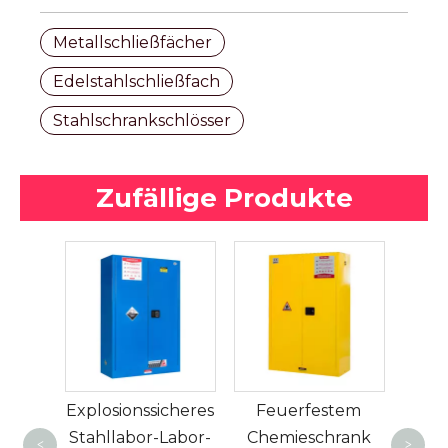
Metallschließfächer
Edelstahlschließfach
Stahlschrankschlösser
Zufällige Produkte
auss
laden
Explosionssicheres
Feuerfestem
m
tahl
Stahllabor-Labor-
Chemieschrank
Hoch
<
>